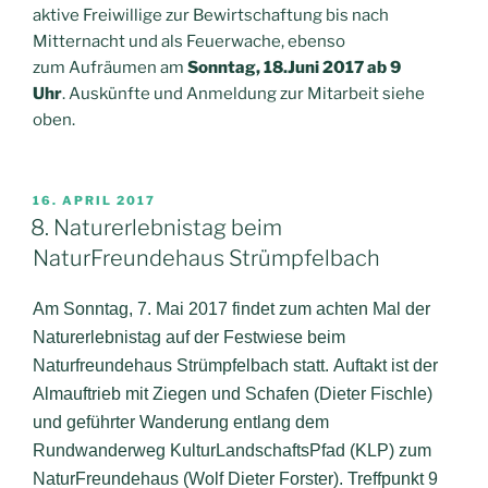
aktive Freiwillige zur Bewirtschaftung bis nach
Mitternacht und als Feuerwache, ebenso
zum Aufräumen am
Sonntag, 18.Juni 2017 ab 9
Uhr
. Auskünfte und Anmeldung zur Mitarbeit siehe
oben.
VERÖFFENTLICHT
16. APRIL 2017
AM
8. Naturerlebnistag beim
NaturFreundehaus Strümpfelbach
Am
Sonntag, 7. Mai 2017
findet zum achten Mal der
Naturerlebnistag auf der Festwiese beim
Naturfreundehaus Strümpfelbach statt.
Auftakt
ist der
Almauftrieb mit Ziegen und Schafen
(Dieter Fischle)
und
geführter Wanderung
entlang dem
Rundwanderweg
KulturLandschaftsPfad (KLP)
zum
NaturFreundehaus (Wolf Dieter Forster). Treffpunkt
9