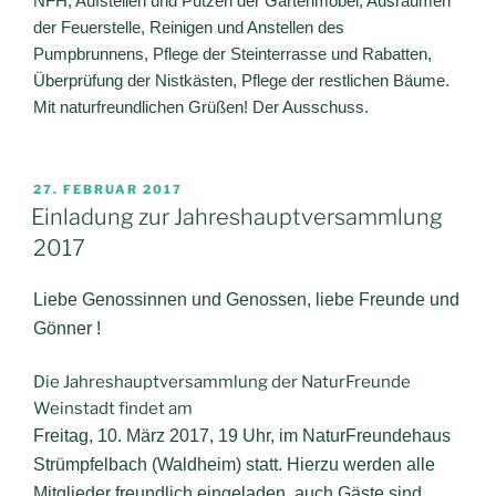
NFH, Aufstellen und Putzen der Gartenmöbel, Ausräumen
der Feuerstelle, Reinigen und Anstellen des
Pumpbrunnens, Pflege der Steinterrasse und Rabatten,
Überprüfung der Nistkästen, Pflege der restlichen Bäume.
Mit naturfreundlichen Grüßen! Der Ausschuss.
VERÖFFENTLICHT
27. FEBRUAR 2017
AM
Einladung zur Jahreshauptversammlung
2017
Liebe Genossinnen und Genossen, liebe Freunde und
Gönner !
Die Jahreshauptversammlung der NaturFreunde
Weinstadt findet am
Freitag, 10. März 2017, 19 Uhr, im NaturFreundehaus
Strümpfelbach
(Waldheim) statt. Hierzu werden alle
Mitglieder freundlich eingeladen, auch Gäste sind