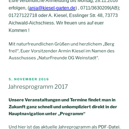
Eure
verbindliche Anmeldung bis Montag, 28.11.2016
erfolgen, (
anja@kiesel-garten.de
) , 0711/3630209(AB);
01727122718 oder A. Kiesel, Esslinger Str. 48, 73773
Aichwald-Aichschiess. Wir freuen uns auf euer
Kommen !
Mit naturfreundlichen Grüßen und herzlichem „Berg
frei!“, Euer Vorsitzender Armin Kiesel im Namen des
Ausschusses „NaturFreunde OG Weinstadt“.
VERÖFFENTLICHT
5. NOVEMBER 2016
AM
Jahresprogramm 2017
Unsere Veranstaltungen und Termine findet man in
Zukunft ganz schnell und unkompliziert direkt in der
Hauptnavigation unter „Programm“
Und hier ist das aktuelle Jahreprogramm als
PDF-Datei
.