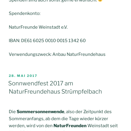
Spendenkonto:
NaturFreunde Weinstadt e.V.
IBAN: DE61 6025 0010 0015 1342 60
Verwendungszweck: Anbau NaturFreundehaus
VERÖFFENTLICHT
28. MAI 2017
AM
Sonnwendfest 2017 am
NaturFreundehaus Strümpfelbach
Die
Sommersonnenwende
, also der Zeitpunkt des
Sommeranfangs, ab dem die Tage wieder kürzer
werden, wird von den
NaturFreunden
Weinstadt seit