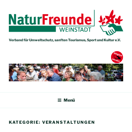
Zum
Inhalt
springen
Verband für Umweltschutz, sanften Tourismus, Sport und Kultur e.V.
NATURFREUNDE WEINSTADT
Verband für Umweltschutz, sanften Tourismus, Sport und Kultur e.V.
Menü
KATEGORIE:
VERANSTALTUNGEN