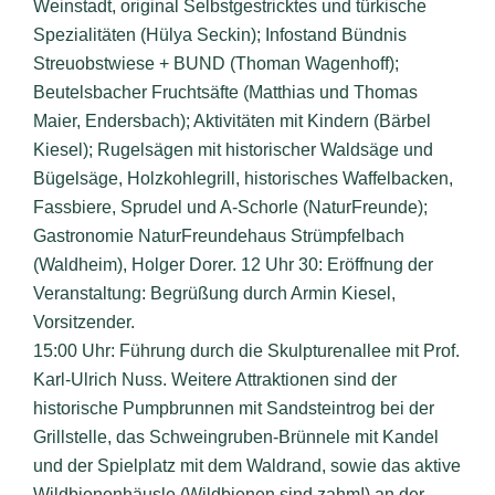
Weinstadt, original Selbstgestricktes und türkische
Spezialitäten (Hülya Seckin); Infostand Bündnis
Streuobstwiese + BUND (Thoman Wagenhoff);
Beutelsbacher Fruchtsäfte (Matthias und Thomas
Maier, Endersbach); Aktivitäten mit Kindern (Bärbel
Kiesel); Rugelsägen mit historischer Waldsäge und
Bügelsäge, Holzkohlegrill, historisches Waffelbacken,
Fassbiere, Sprudel und A-Schorle (NaturFreunde);
Gastronomie NaturFreundehaus Strümpfelbach
(Waldheim), Holger Dorer.
12 Uhr 30: Eröffnung der
Veranstaltung: Begrüßung durch Armin Kiesel,
Vorsitzender.
15:00 Uhr: Führung durch die Skulpturenallee
mit Prof.
Karl-Ulrich Nuss. Weitere Attraktionen sind der
historische Pumpbrunnen mit Sandsteintrog bei der
Grillstelle, das Schweingruben-Brünnele mit Kandel
und der Spielplatz mit dem Waldrand, sowie das aktive
Wildbienenhäusle (Wildbienen sind zahm!) an der