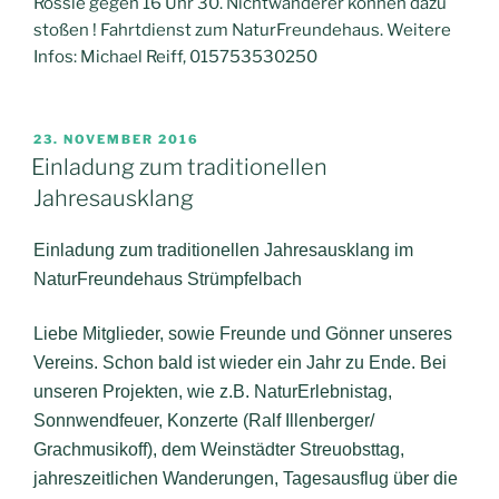
Rössle gegen 16 Uhr 30. Nichtwanderer können dazu
stoßen ! Fahrtdienst zum NaturFreundehaus. Weitere
Infos: Michael Reiff, 015753530250
VERÖFFENTLICHT
23. NOVEMBER 2016
AM
Einladung zum traditionellen
Jahresausklang
Einladung zum traditionellen Jahresausklang im
NaturFreundehaus Strümpfelbach
Liebe Mitglieder, sowie Freunde und Gönner unseres
Vereins. Schon bald ist wieder ein Jahr zu Ende. Bei
unseren Projekten, wie z.B. NaturErlebnistag,
Sonnwendfeuer, Konzerte (Ralf Illenberger/
Grachmusikoff), dem Weinstädter Streuobsttag,
jahreszeitlichen Wanderungen, Tagesausflug über die