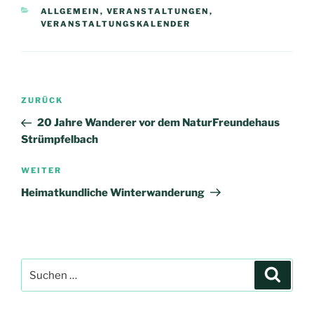
KATEGORIEN
ALLGEMEIN
,
VERANSTALTUNGEN
,
VERANSTALTUNGSKALENDER
Beitragsnavigation
Vorheriger
ZURÜCK
Beitrag
20 Jahre Wanderer vor dem NaturFreundehaus
Strümpfelbach
Nächster
WEITER
Beitrag
Heimatkundliche Winterwanderung
Suchen
Suche
nach: