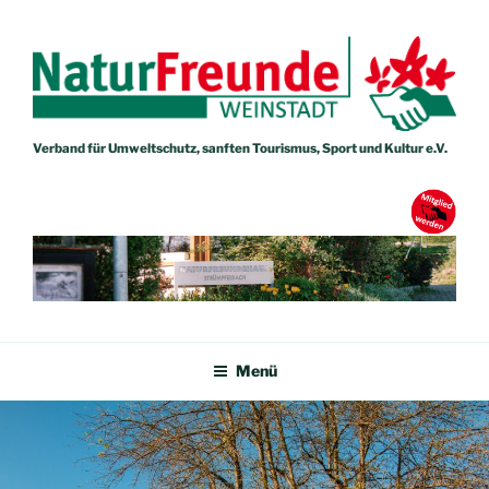
Zum
Inhalt
springen
Verband für Umweltschutz, sanften Tourismus, Sport und Kultur e.V.
NATURFREUNDE WEINSTADT
Verband für Umweltschutz, sanften Tourismus, Sport und Kultur e.V.
Menü