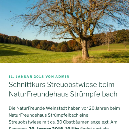
VERÖFFENTLICHT
11. JANUAR 2018
VON
ADMIN
AM
Schnittkurs Streuobstwiese beim
NaturFreundehaus Strümpfelbach
Die NaturFreunde Weinstadt haben vor 20 Jahren beim
NaturFreundehaus Strümpfelbach eine
Streuobstwiese mit ca. 80 Obstbäumen angelegt. Am