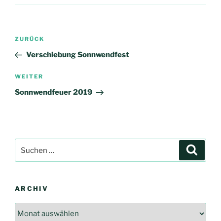
Beitragsnavigation
Vorheriger
ZURÜCK
Beitrag
Verschiebung Sonnwendfest
Nächster
WEITER
Beitrag
Sonnwendfeuer 2019
Suchen
Suche
nach:
ARCHIV
Archiv