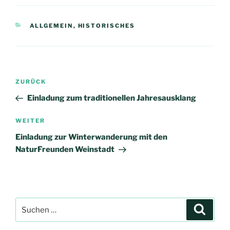
KATEGORIEN
ALLGEMEIN
,
HISTORISCHES
Beitragsnavigation
Vorheriger
ZURÜCK
Beitrag
Einladung zum traditionellen Jahresausklang
Nächster
WEITER
Beitrag
Einladung zur Winterwanderung mit den
NaturFreunden Weinstadt
Suchen
Suche
nach: