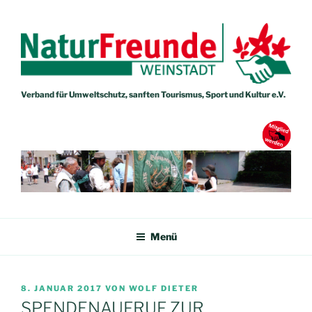
Zum
Inhalt
springen
Verband für Umweltschutz, sanften Tourismus, Sport und Kultur e.V.
NATURFREUNDE WEINSTADT
Verband für Umweltschutz, sanften Tourismus, Sport und Kultur e.V.
Menü
VERÖFFENTLICHT
8. JANUAR 2017
VON
WOLF DIETER
AM
SPENDENAUFRUF ZUR