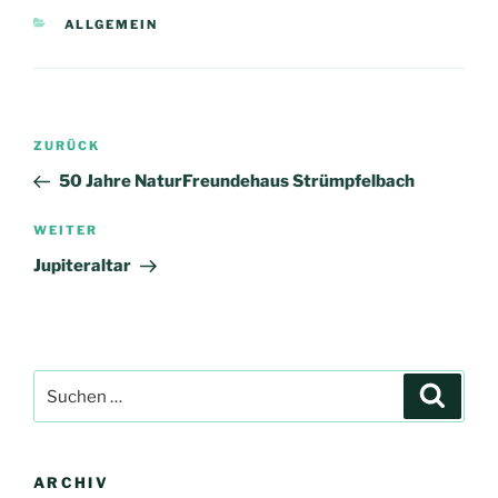
KATEGORIEN
ALLGEMEIN
Beitragsnavigation
Vorheriger
ZURÜCK
Beitrag
50 Jahre NaturFreundehaus Strümpfelbach
Nächster
WEITER
Beitrag
Jupiteraltar
Suchen
Suche
nach:
ARCHIV