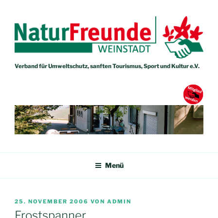
Zum
Inhalt
springen
Verband für Umweltschutz, sanften Tourismus, Sport und Kultur e.V.
NATURFREUNDE WEINSTADT
Verband für Umweltschutz, sanften Tourismus, Sport und Kultur e.V.
Menü
VERÖFFENTLICHT
25. NOVEMBER 2006
VON
ADMIN
AM
Frostspanner