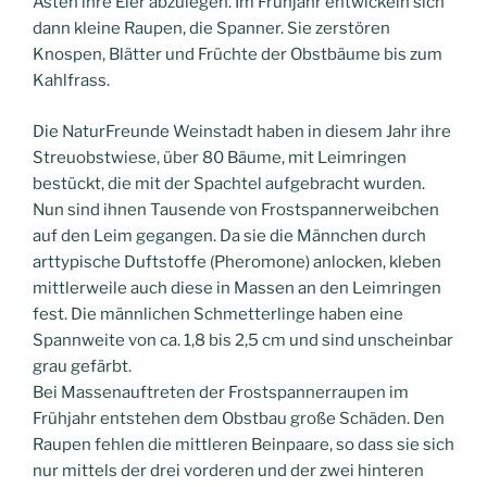
Ästen ihre Eier abzulegen. Im Frühjahr entwickeln sich
dann kleine Raupen, die Spanner. Sie zerstören
Knospen, Blätter und Früchte der Obstbäume bis zum
Kahlfrass.
Die NaturFreunde Weinstadt haben in diesem Jahr ihre
Streuobstwiese, über 80 Bäume, mit Leimringen
bestückt, die mit der Spachtel aufgebracht wurden.
Nun sind ihnen Tausende von Frostspannerweibchen
auf den Leim gegangen. Da sie die Männchen durch
arttypische Duftstoffe (Pheromone) anlocken, kleben
mittlerweile auch diese in Massen an den Leimringen
fest. Die männlichen Schmetterlinge haben eine
Spannweite von ca. 1,8 bis 2,5 cm und sind unscheinbar
grau gefärbt.
Bei Massenauftreten der Frostspannerraupen im
Frühjahr entstehen dem Obstbau große Schäden. Den
Raupen fehlen die mittleren Beinpaare, so dass sie sich
nur mittels der drei vorderen und der zwei hinteren