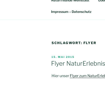
Naturfreunde Weinstadt
Über
Impressum – Datenschutz
SCHLAGWORT:
FLYER
VERÖFFENTLICHT
15. MAI 2015
AM
Flyer NaturErlebni
Hier unser
Flyer zum NaturErle