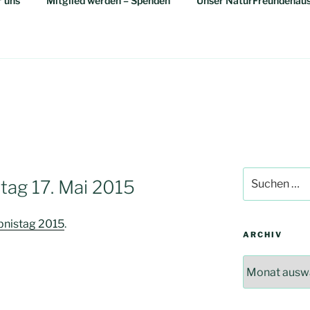
 uns
Mitglied werden – Spenden
Unser NaturFreundehau
Suchen
stag 17. Mai 2015
nach:
bnistag 2015
.
ARCHIV
Archiv