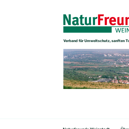
Zum
Inhalt
springen
Verband für Umweltschutz, sanften Tou
NATURFRE
Verband für Umweltschutz, sanf