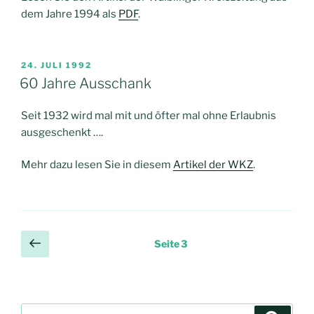
dem Jahre 1994 als
PDF
.
VERÖFFENTLICHT
24. JULI 1992
AM
60 Jahre Ausschank
Seit 1932 wird mal mit und öfter mal ohne Erlaubnis
ausgeschenkt ….
Mehr dazu lesen Sie in diesem
Artikel der WKZ
.
Seitennummerierung
Vorherige
Seite
3
Seite
der
Beiträge
Suchen