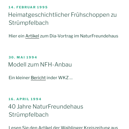
VERÖFFENTLICHT
14. FEBRUAR 1995
AM
Heimatgeschichtlicher Frühschoppen zu
Strümpfelbach
Hier ein
Artikel
zum Dia-Vortrag im NaturFreundehaus
VERÖFFENTLICHT
30. MAI 1994
AM
Modell zum NFH-Anbau
Ein kleiner
Bericht
inder WKZ …
VERÖFFENTLICHT
16. APRIL 1994
AM
40 Jahre NaturFreundehaus
Strümpfelbach
Lesen Sie den Artikel der Waiblinger Kreiszeitung aus