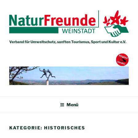
Zum
Inhalt
springen
Verband für Umweltschutz, sanften Tourismus, Sport und Kultur e.V.
NATURFREUNDE WEINSTADT
Verband für Umweltschutz, sanften Tourismus, Sport und Kultur e.V.
Menü
KATEGORIE:
HISTORISCHES